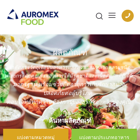
ผลิตภัณฑ์
เราคัดสรรวัตถุเจือปนอาหารและส่วนผสมหลากหลายชนิด
ได้
เพื่อยกระดับคุณภาพอาหารให้มีรสชาติและเนื้อสัมผัสที่ดี
มาตรฐาน พร้อมช่วยยืดอายุการเก็บรักษาอย่าง
ปลอดภัยต่อผู้บริโภค
ตอบโจทย์ทุกความต้องการของธุรกิจอาหารของคุณ
ค้นหาผลิตภัณฑ์
แบ่งตามหมวดหมู่
แบ่งตามประเภทอาหาร