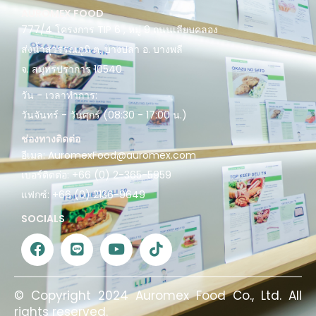
AUROMEX FOOD
777/4 โครงการ TIP 6 , หมู่ 9 ถนนเลียบคลอง
ส่งน้ำสุวรรณภูมิ ต. บางปลา อ. บางพลี
จ. สมุทรปราการ 10540
วัน - เวลาทำการ:
วันจันทร์ - วันศุกร์ (08:30 - 17:00 น.)
ช่องทางติดต่อ
อีเมล:
AuromexFood@auromex.com
เบอร์ติดต่อ:
+66 (0) 2-365-5959
แฟกซ์:
+66 (0) 2136-9649
SOCIALS
© Copyright 2024 Auromex Food Co., Ltd. All
rights reserved.