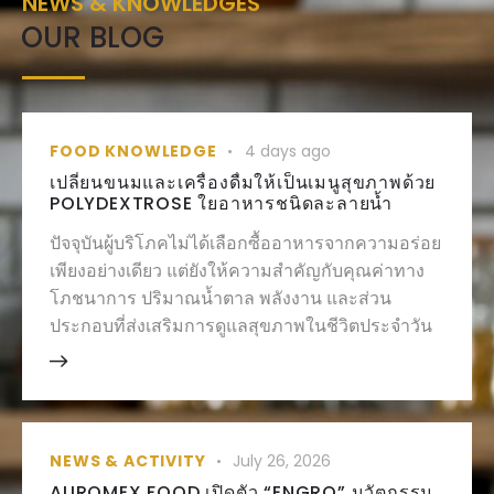
NEWS & KNOWLEDGES
OUR BLOG
FOOD KNOWLEDGE
4 days ago
เปลี่ยนขนมและเครื่องดื่มให้เป็นเมนูสุขภาพด้วย
POLYDEXTROSE ใยอาหารชนิดละลายน้ำ
ปัจจุบันผู้บริโภคไม่ได้เลือกซื้ออาหารจากความอร่อย
เพียงอย่างเดียว แต่ยังให้ความสำคัญกับคุณค่าทาง
โภชนาการ ปริมาณน้ำตาล พลังงาน และส่วน
ประกอบที่ส่งเสริมการดูแลสุขภาพในชีวิตประจำวัน
NEWS & ACTIVITY
July 26, 2026
AUROMEX FOOD เปิดตัว “ENGRO” นวัตกรรม