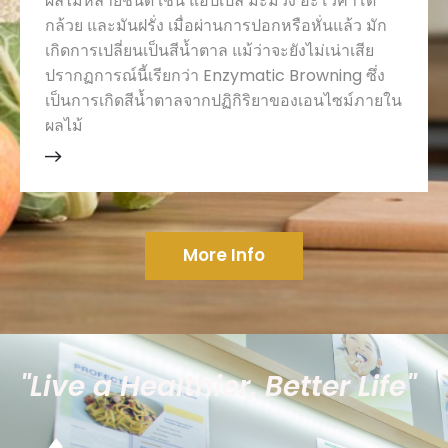
ผลไม้หลายชนิด เช่น แอปเปิล มะม่วง อะโวคาโด
กล้วย และมันฝรั่ง เมื่อผ่านการปอกหรือหั่นแล้ว มัก
เกิดการเปลี่ยนเป็นสีน้ำตาล แม้ว่าจะยังไม่เน่าเสีย
ปรากฏการณ์นี้เรียกว่า Enzymatic Browning ซึ่ง
เป็นการเกิดสีน้ำตาลจากปฏิกิริยาของเอนไซม์ภายใน
ผลไม้
More Info
"Live a Healthier, Better Life"