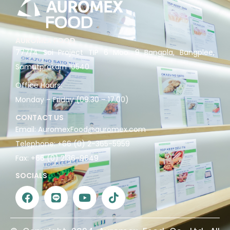
AUROMEX FOOD
777/4 Soi Project TIP 6 Moo. 9 Bangpla, Bangplee,
Samutprakarn 10540
Office Hours:
Monday – Friday (08.30 – 17.00)
CONTACT US
Email:
AuromexFood@auromex.com
Telephone:
+66 (0) 2-365-5959
Fax:
+66 (0) 2136-9649
SOCIALS