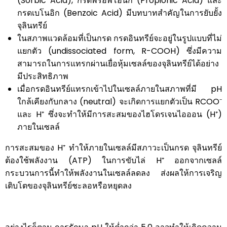
(Sorbic Acid), กรดพรอพิโอนิก (Propionic Acid) และ
กรดเบโนอิก (Benzoic Acid) มีบทบาทสำคัญในการยับยั้ง
จุลินทรีย์
ในสภาพแวดล้อมที่เป็นกรด กรดอินทรีย์จะอยู่ในรูปแบบที่ไม่
แยกตัว (undissociated form, R-COOH) ซึ่งมีความ
สามารถในการแทรกผ่านเยื่อหุ้มเซลล์ของจุลินทรีย์ได้อย่าง
มีประสิทธิภาพ
เมื่อกรดอินทรีย์แทรกเข้าไปในเซลล์ภายในสภาพที่มี pH
ใกล้เคียงกับกลาง (neutral) จะเกิดการแยกตัวเป็น RCOO⁻
และ H⁺ ซึ่งจะทำให้มีการสะสมของไฮโดรเจนไอออน (H⁺)
ภายในเซลล์
การสะสมของ H⁺ ทำให้ภายในเซลล์มีสภาวะเป็นกรด จุลินทรีย์
ต้องใช้พลังงาน (ATP) ในการขับไล่ H⁺ ออกจากเซลล์
กระบวนการนี้ทำให้พลังงานในเซลล์ลดลง ส่งผลให้การเจริญ
เติบโตของจุลินทรีย์ชะลอหรือหยุดลง