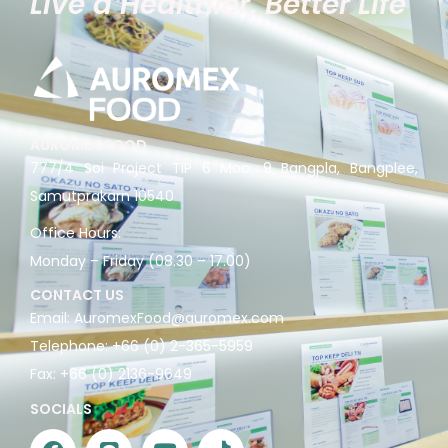
"Live a Healthier, Better Life"
AUROMEX FOOD
777/4 Soi Project TIP 6 Moo. 9 Bangpla, Bangplee,
Samutprakarn 10540
Office Hours:
Monday – Friday (08.30 – 17.00)
CONTACT US
Email:
AuromexFood@auromex.com
Telephone:
+66 (0) 2-365-5959
Fax:
+66 (0) 2136-9649
SOCIALS