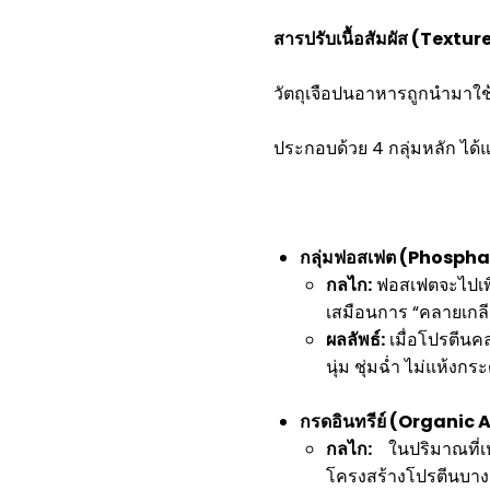
สารปรับเนื้อสัมผัส (Texture 
วัตถุเจือปนอาหารถูกนำมาใช้
ประกอบด้วย 4 กลุ่มหลัก ได้แ
กลุ่มฟอสเฟต (
Phosphate
กลไก:
ฟอสเฟตจะไปเพิ่
เสมือนการ “คลายเกลี
ผลลัพธ์:
เมื่อโปรตีนคลา
นุ่ม ชุ่มฉ่ำ ไม่แห้ง
กรดอินทรีย์ (
Organic Ac
กลไก:
ในปริมาณที่เ
โครงสร้างโปรตีนบางช