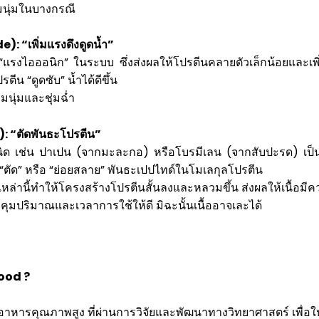
มนุ่มในบางกรณี
: “เพิ่มแรงดึงดูดน้ำ”
 “แรงไอออนิก” ในระบบ ซึ่งส่งผลให้โปรตีนคลายตัวเล็กน้อยและเ
ตีน “ดูดซับ” น้ำได้ดีขึ้น
มนุ่มและชุ่มฉ่ำ
 “ตัดพันธะโปรตีน”
ด เช่น ปาเปน (จากมะละกอ) หรือโบรมีเลน (จากสับปะรด) เป็นโ
ัด” หรือ “ย่อยสลาย” พันธะเปปไทด์ในโมเลกุลโปรตีน
ล่านี้ทำให้โครงสร้างโปรตีนสั้นลงและหลวมขึ้น ส่งผลให้เนื้อมีควา
ุมปริมาณและเวลาการใช้ให้ดี มิฉะนั้นเนื้ออาจเละได้
ood ?
นอาหารคุณภาพสูง ที่ผ่านการวิจัยและพัฒนาทางวิทยาศาสตร์ เพื่อให