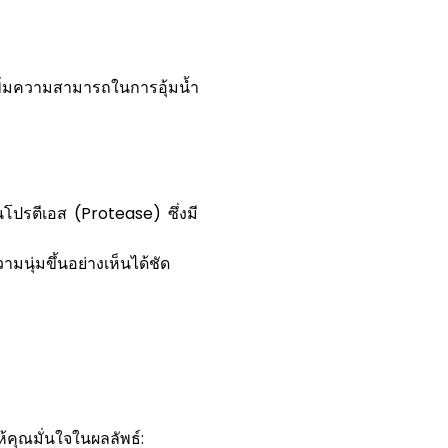
พิ่มความสามารถในการอุ้มน้ำ
ปรตีเอส (Protease) ซึ่งมี
มนุ่มขึ้นอย่างเห็นได้ชัด
้คุณมั่นใจในผลลัพธ์: