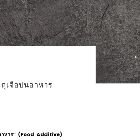
ัตถุเจือปนอาหาร
ปนอาหาร” (Food Additive)