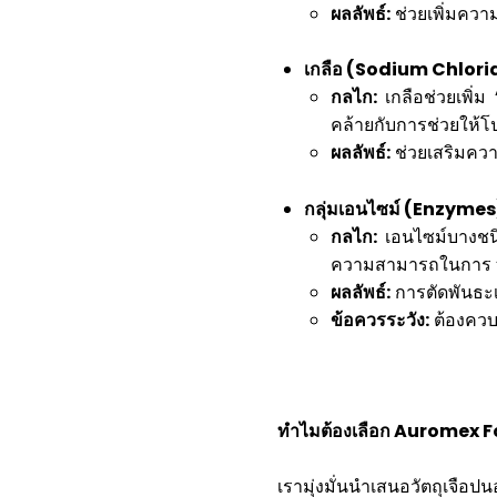
ผลลัพธ์:
ช่วยเพิ่มควา
เกลือ (
Sodium Chloride)
กลไก:
เกลือช่วยเพิ่ม
คล้ายกับการช่วยให้โปร
ผลลัพธ์:
ช่วยเสริมควา
กลุ่มเอนไซม์ (
Enzymes):
กลไก:
เอนไซม์บางชนิ
ความสามารถในการ “ต
ผลลัพธ์:
การตัดพันธะเห
ข้อควรระวัง:
ต้องควบค
ทำไมต้องเลือก Auromex F
เรามุ่งมั่นนำเสนอวัตถุเจือป